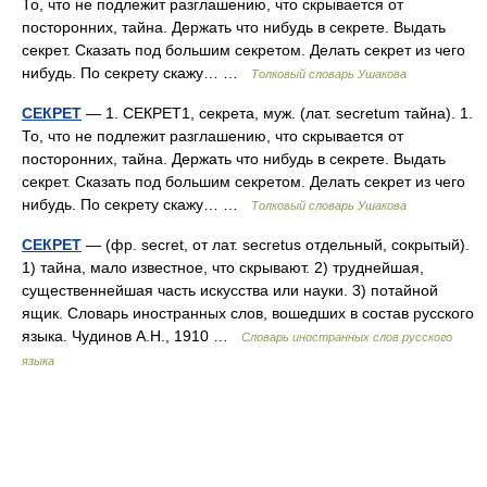
То, что не подлежит разглашению, что скрывается от
посторонних, тайна. Держать что нибудь в секрете. Выдать
секрет. Сказать под большим секретом. Делать секрет из чего
нибудь. По секрету скажу… …
Толковый словарь Ушакова
СЕКРЕТ
— 1. СЕКРЕТ1, секрета, муж. (лат. secretum тайна). 1.
То, что не подлежит разглашению, что скрывается от
посторонних, тайна. Держать что нибудь в секрете. Выдать
секрет. Сказать под большим секретом. Делать секрет из чего
нибудь. По секрету скажу… …
Толковый словарь Ушакова
СЕКРЕТ
— (фр. secret, от лат. secretus отдельный, сокрытый).
1) тайна, мало известное, что скрывают. 2) труднейшая,
существеннейшая часть искусства или науки. 3) потайной
ящик. Словарь иностранных слов, вошедших в состав русского
языка. Чудинов А.Н., 1910 …
Словарь иностранных слов русского
языка