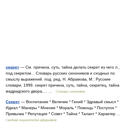
секрет
— См. причина, суть, тайна делать секрет из чего л.,
под секретом... Словарь русских синонимов и сходных по
смыслу выражений. под. ред. Н. Абрамова, М.: Русские
словари, 1999. секрет причина, суть, тайна, секретец, тайна
мадридского двора,… …
Словарь синонимов
Секрет
— Воспитание * Величие * Гений * Здравый смысл *
Идеал * Манеры * Мнение * Мораль * Помощь * Поступок *
Привычка * Репутация * Совет * Тайна * Талант * Характер …
Сводная энциклопедия афоризмов